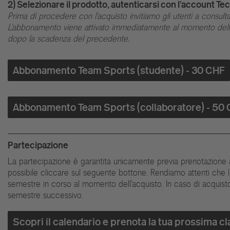
2) Selezionare il prodotto, autenticarsi con l'account T
Prima di procedere con l'acquisto invitiamo gli utenti a consultar
L'abbonamento viene attivato immediatamente al momento dell'a
dopo la scadenza del precedente.
Abbonamento Team Sports (studente) - 30 CHF
Abbonamento Team Sports (collaboratore) - 50
Partecipazione
La partecipazione è garantita unicamente previa prenotazione al
possibile cliccare sul seguente bottone. Rendiamo attenti che l
semestre in corso al momento dell'acquisto. In caso di acquisto 
semestre successivo.
Scopri il calendario e prenota la tua prossima c