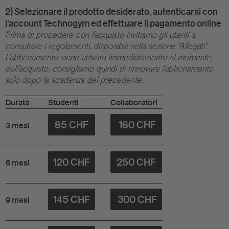
2) Selezionare il prodotto desiderato, autenticarsi con
l'account Technogym ed effettuare il pagamento online
Prima di procedere con l'acquisto invitiamo gli utenti a
consultare i regolamenti, disponibili nella sezione "Allegati".
L'abbonamento viene attivato immediatamente al momento
dell'acquisto, consigliamo quindi di rinnovare l'abbonamento
solo dopo la scadenza del precedente.
Durata
Studenti
Collaboratori
85 CHF
160 CHF
3 mesi
120 CHF
250 CHF
6 mesi
145 CHF
300 CHF
9 mesi